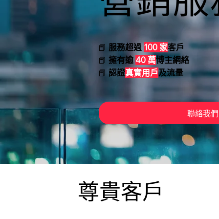
📕
服務超過
100 家
客戶
📕
擁有逾
40 萬
博主網絡
📕
認證
真實用戶
及流量
聯絡我們
尊貴客戶