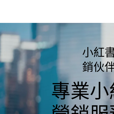
小紅
銷伙
專業小
營銷服