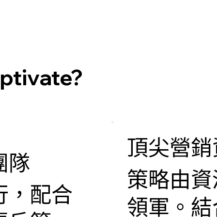
ivate?
頂尖營銷
團隊
策略由資
行，配合
領軍。結