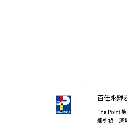
百佳永輝
The Po
速引發「深