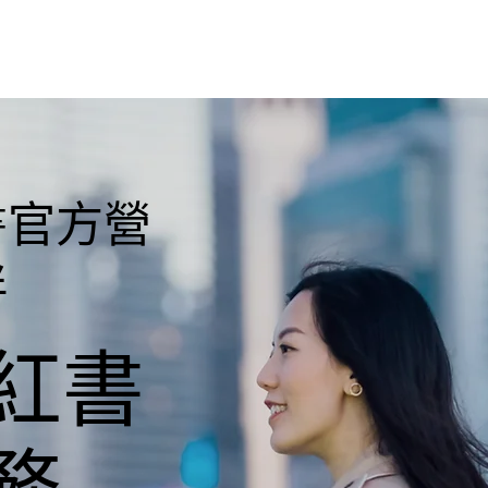
書官方營
伴
紅書
務