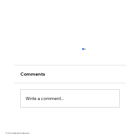
Comments
Write a comment...
Kickstarter 2025 年度回顧
© 2026 Captivate Creative Ltd.