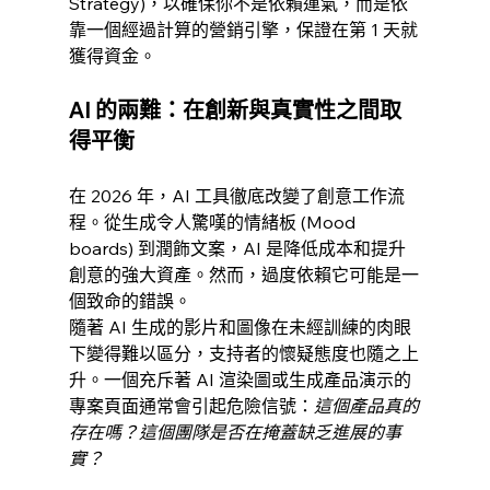
Strategy)，以確保你不是依賴運氣，而是依
靠一個經過計算的營銷引擎，保證在第 1 天就
獲得資金。
AI 的兩難：在創新與真實性之間取
得平衡
在 2026 年，AI 工具徹底改變了創意工作流
程。從生成令人驚嘆的情緒板 (Mood 
boards) 到潤飾文案，AI 是降低成本和提升
創意的強大資產。然而，過度依賴它可能是一
個致命的錯誤。
隨著 AI 生成的影片和圖像在未經訓練的肉眼
下變得難以區分，支持者的懷疑態度也隨之上
升。一個充斥著 AI 渲染圖或生成產品演示的
專案頁面通常會引起危險信號：
這個產品真的
存在嗎？這個團隊是否在掩蓋缺乏進展的事
實？