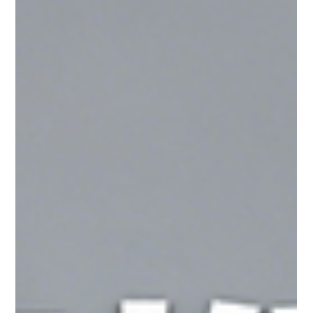
做生意點玩小紅書？ 2026年小紅書「種草」營銷攻略（一）