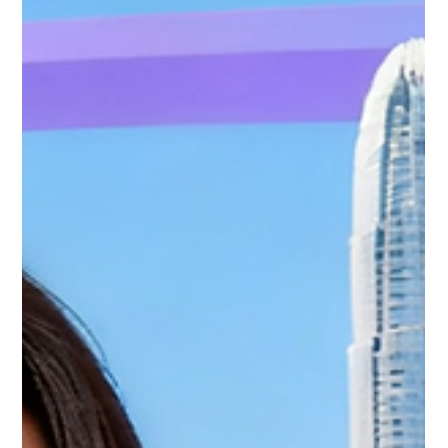
專注奢侈品，更重視「真實體驗」、「生活方式」與「評價分
享」。 小紅書（Xiaohongshu, RED）作為內地最具影響力的
UGC 與導購平台，正成為香港品牌接觸內地客群的重要渠道。無
論餐飲、美妝、零售、電子產品、珠寶，甚至旅遊體驗行業，都
能在小紅書上找到高度匹配的受眾。 一、最新數據：內地旅客在
港消費行為概況 根據香港旅遊發展局與立法會報告統計，內地過
夜旅客人均消費約 HK$5,500， 主要消費集中於餐飲、購物與娛
樂。 內地過夜旅客購物支出組成： 22%：餐飲（食材、酒類、小
吃相關） 13%：化妝品與護膚 13%：皮革用品（手袋、配件等）
11%：珠寶與鐘錶 10%：醫藥與健康補充品 其他：電子產品、紀
念品等 另外，2025 年 8 月零售銷貨價值同比上升 3.8% ，其中
「珠寶、鐘錶及名貴禮物」大增 16.4% ，顯示旅遊消費動能正逐
步回升。 二、2025 最受內地遊客歡迎的香港消費品類 餐飲業 餐
飲是內地遊客在港最愛消費