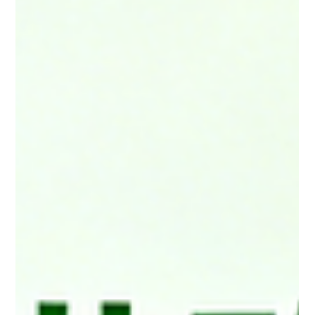
激消費的關鍵策略。然而，每個社交平台的受眾結構、內容風
格、演算法與購買路徑都不同。 最常被香港品牌使用的平台包
括： Instagram Facebook Threads 小紅書（Xiaohongshu /
RED） 本文將從 目標客群、內容特性、產品適配度、推廣目的 四
大方向深入比較。 一、不同平台的「受眾比較」：誰在用？年齡
層在哪？ Instagram — 年輕、講究美感、生活品味強烈 主要為
18–35 歲 的香港年輕族群 熱門內容：時裝、美妝、咖啡店、美
食、旅遊 喜歡美觀精緻的影像與 Reels 短片 適合打造品牌質感與
話題參與 適合產品：美妝、時裝、精品咖啡店、生活風格品牌
Facebook — 覆蓋最廣、社群黏性高 主要受眾 25–55 歲 家庭用
戶、日常消費者比例高 適合做優惠推廣、餐飲活動、商場宣傳 本
地消費與社群討論仍非常旺盛 適合產品：餐飲、大眾零售、家庭
產品、電子產品、服務型商戶 Threads — 文字互動為主，討論性
強 受眾偏向 創作者、專業人士、品牌經營